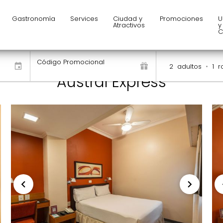
Gastronomía
Services
Ciudad y
Promociones
U
Atractivos
y
C
Código Promocional
2
adultos
•
1
r
Austral Express