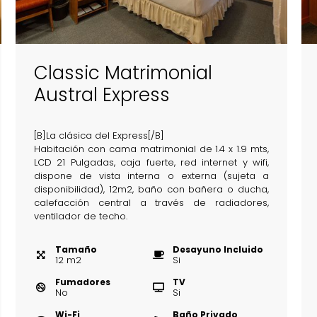
Classic Matrimonial
Austral Express
[B]La clásica del Express[/B]
Habitación con cama matrimonial de 1.4 x 1.9 mts,
LCD 21 Pulgadas, caja fuerte, red internet y wifi,
dispone de vista interna o externa (sujeta a
disponibilidad), 12m2, baño con bañera o ducha,
calefacción central a través de radiadores,
ventilador de techo.
Tamaño
Desayuno Incluido
12
m
2
Si
Fumadores
TV
No
Si
Wi-Fi
Baño Privado