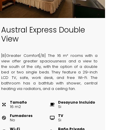
Austral Express Double
View
[B]Greater Comfort[/B] The 16 m² rooms with a
view offer greater spaciousness and a view to
the south of the city, with the option of a double
bed or two single beds. They feature a 29-inch
LCD TV, safe, work desk, and free Wi-Fi. The
bathroom has a bathtub with shower, central
heating via radiators, and a ceiling fan.
Tamaño
Desayuno Incluido
16
m
2
Si
Fumadores
TV
No
Si
Wi-Fi
Baño Privado