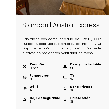
Standard Austral Express
Habitación con cama individual de 0.8x 1.9, LCD 21
Pulgadas, caja fuerte, escritorio, red internet y wifi.
Dispone de baño con ducha, calefacción central
a través de radiadores, ventilador de techo.
Tamaño
Desayuno Incluido
9
m
2
Si
Fumadores
TV
No
Si
Wi-Fi
Baño Privado
Free
Si
Caja de Seguridad
Calefacción
Si
Si