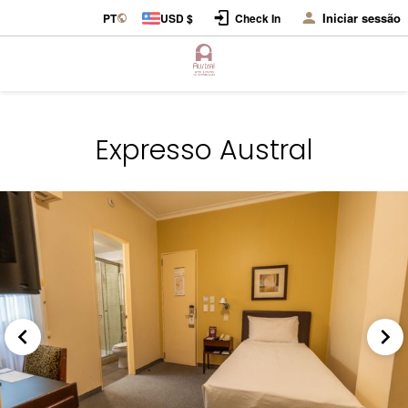
Iniciar sessão
PT
USD $
Check In
Expresso Austral