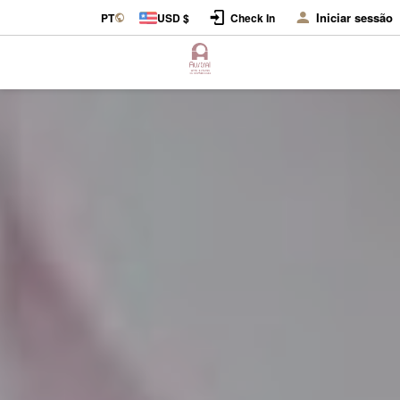
Iniciar sessão
PT
USD $
Check In