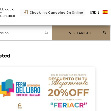
Ubicación
USD $
y
Check In y Cancelación Online
Contacto
acion
VER TARIFAS
sted