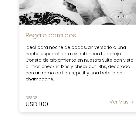
Regalo para dos
Ideal para noche de bodas, aniversario o una
noche especial para disfrutar con tu pareja.
Consta de alojamiento en nuestra Suite con vista
al mar, check in 12hs y check out 18hs, decorada
con un ramo de flores, petit y una botella de
champagne.
Tiene incluído una cena en nuestro restaurant
Tunet para dos personas (domingos y feriados
DESDE
cerrado), desayuno en la habitación y
Ver Más
USD
100
estacionamiento.
Reservá tu noche especial al 2974208700