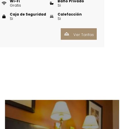
Wi-Fi
Baño Privado
Gratis
Si
Caja de Seguridad
Calefacción
Si
Si
Ver Tarifas