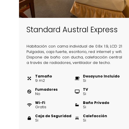
Standard Austral Express
Habitación con cama individual de 0.8x 1.9, LCD 21
Pulgadas, caja fuerte, escritorio, red internet y wifi.
Dispone de baño con ducha, calefacción central
a través de radiadores, ventilador de techo.
Tamaño
Desayuno Incluido
9
m
2
Si
Fumadores
TV
No
Si
Wi-Fi
Baño Privado
Gratis
Si
Caja de Seguridad
Calefacción
Si
Si