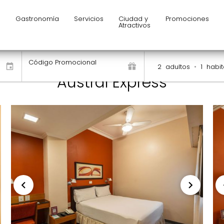
s
Gastronomía
Servicios
Ciudad y
Promociones
Atractivos
Código Promocional
2
adultos
•
1
habit
Austral Express