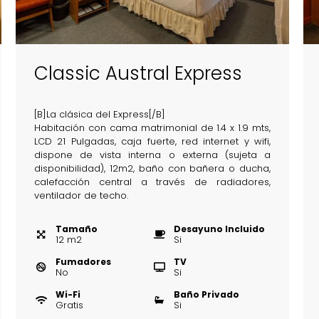
Classic Austral Express
[B]La clásica del Express[/B]
Habitación con cama matrimonial de 1.4 x 1.9 mts,
LCD 21 Pulgadas, caja fuerte, red internet y wifi,
dispone de vista interna o externa (sujeta a
disponibilidad), 12m2, baño con bañera o ducha,
calefacción central a través de radiadores,
ventilador de techo.
Tamaño
Desayuno Incluido
12
m
2
Si
Fumadores
TV
No
Si
Wi-Fi
Baño Privado
Gratis
Si